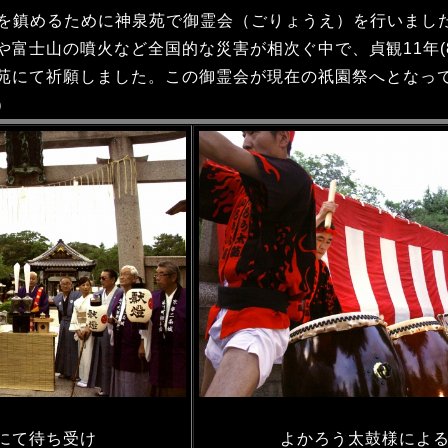
御霊を鎮めるために神泉苑で御霊会（ごりょうえ）を行いまし
富士山の噴火など全国的な災害が相次ぐ中で、貞観11年(8
苑にて祈願しました。この御霊会が現在の祇園祭へとなっ
）
にて待ち受け
よかろう太鼓様によ