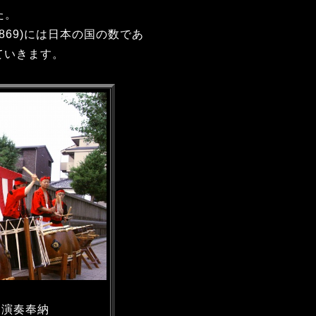
た。
69)には日本の国の数であ
ていきます。
る演奏奉納