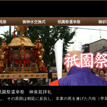
苑祭
御神水交換式
祇園祭還幸祭
御祈
 祇園祭還幸祭 神泉苑拝礼
し、その原因は朝廷に反抗し、非業の死を遂げた六柱（早