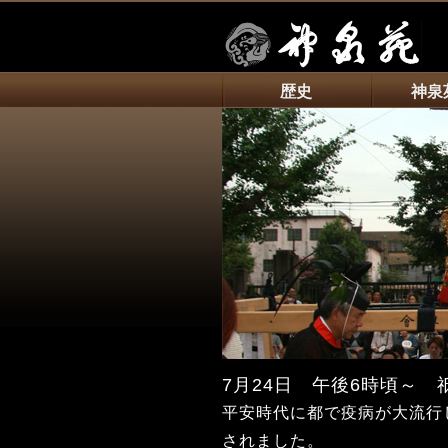
歴史
神泉
7月24日 午後6時頃～
平安時代に都で疫病が大流行
されました。