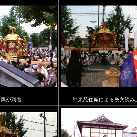
神輿が到着
神泉苑住職による祭文読み