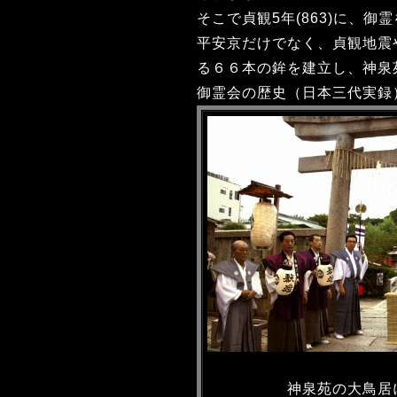
そこで貞観5年(863)に、
平安京だけでなく、貞観地震や
る６６本の鉾を建立し、神泉
御霊会の歴史（日本三代実録
神泉苑の大鳥居