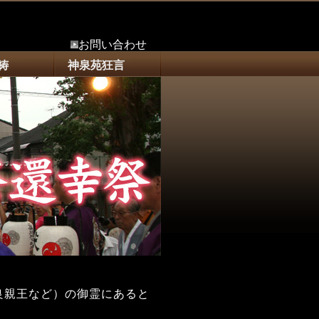
お問い合わせ
祷
神泉苑狂言
良親王など）の御霊にあると