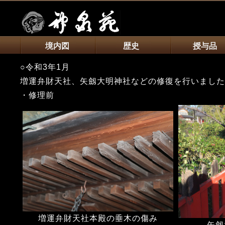
境内図
歴史
授与品
○令和3年1月
増運弁財天社、矢劔大明神社などの修復を行いました
・修理前
増運弁財天社本殿の垂木の傷み
矢劔